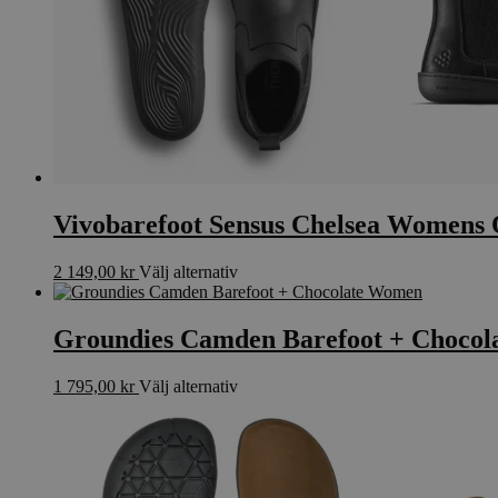
kan
väljas
på
produktsidan
Vivobarefoot Sensus Chelsea Womens 
Den
2 149,00
kr
Välj alternativ
här
produkten
har
Groundies Camden Barefoot + Choco
flera
varianter.
Den
1 795,00
kr
Välj alternativ
De
här
olika
produkten
alternativen
har
kan
flera
väljas
varianter.
på