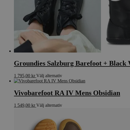
alternativen
kan
väljas
på
produktsidan
Groundies Salzburg Barefoot + Blac
Den
1 795,00
kr
Välj alternativ
här
produkten
har
Vivobarefoot RA IV Mens Obsidian
flera
varianter.
Den
1 549,00
kr
Välj alternativ
De
här
olika
produkten
alternativen
har
kan
flera
väljas