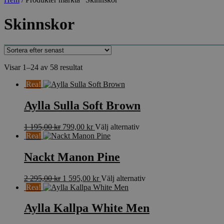
Skinnskor
Sortera
Visar 1–24 av 58 resultat
efter
Rea!
senaste
Aylla Sulla Soft Brown
Det
Det
Den
1 195,00
kr
799,00
kr
Välj alternativ
ursprungliga
nuvarande
här
Rea!
priset
priset
produkten
var:
är:
har
Nackt Manon Pine
1
799,00 kr.
flera
195,00 kr.
varianter.
Det
Det
Den
2 295,00
kr
1 595,00
kr
Välj alternativ
De
ursprungliga
nuvarande
här
Rea!
olika
priset
priset
produkten
alternativen
var:
är:
har
Aylla Kallpa White Men
kan
2
1
flera
väljas
295,00 kr.
595,00 kr.
varianter.