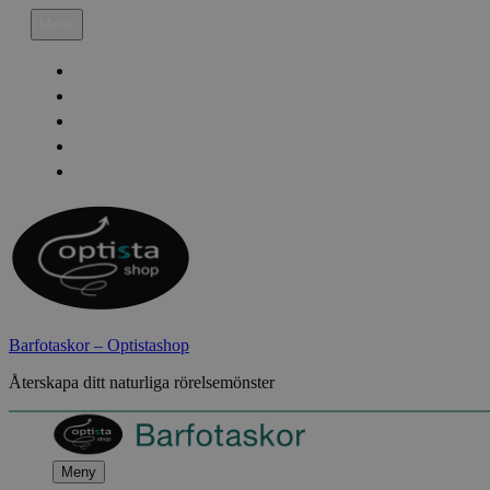
Hoppa
Meny
till
innehåll
Köpvillkor
Leveransinfo
Returinfo & Ångra köp
Integritetspolicy
Mitt Konto
Barfotaskor – Optistashop
Återskapa ditt naturliga rörelsemönster
Meny