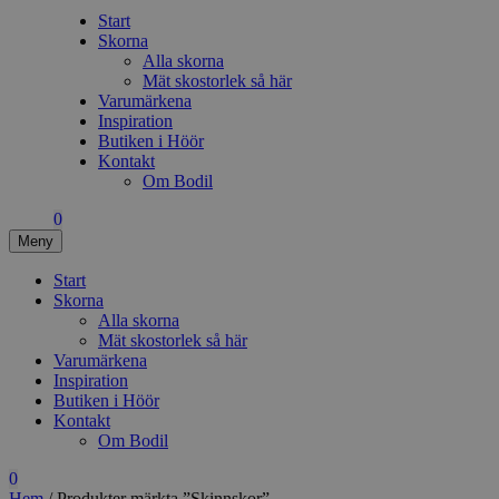
Start
Skorna
Alla skorna
Mät skostorlek så här
Varumärkena
Inspiration
Butiken i Höör
Kontakt
Om Bodil
0
Meny
Start
Skorna
Alla skorna
Mät skostorlek så här
Varumärkena
Inspiration
Butiken i Höör
Kontakt
Om Bodil
0
Hem
/ Produkter märkta ”Skinnskor”