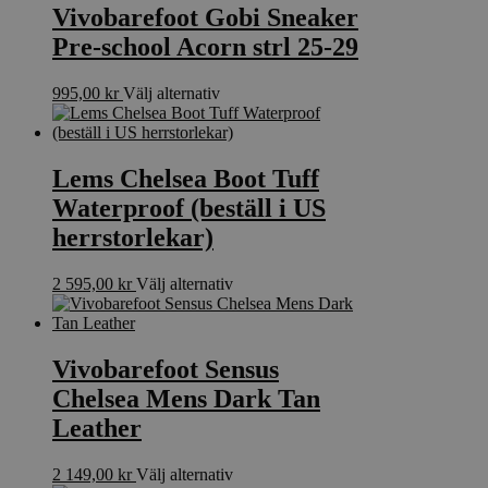
produktsidan
flera
Vivobarefoot Gobi Sneaker
varianter.
Pre-school Acorn strl 25-29
De
olika
alternativen
Den
995,00
kr
Välj alternativ
kan
här
väljas
produkten
på
har
produktsidan
flera
Lems Chelsea Boot Tuff
varianter.
Waterproof (beställ i US
De
olika
herrstorlekar)
alternativen
kan
Den
2 595,00
kr
Välj alternativ
väljas
här
på
produkten
produktsidan
har
flera
Vivobarefoot Sensus
varianter.
Chelsea Mens Dark Tan
De
olika
Leather
alternativen
kan
Den
2 149,00
kr
Välj alternativ
väljas