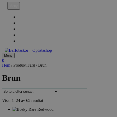
Hoppa
Meny
till
innehåll
Köpvillkor
Leveransinfo
Returinfo & Ångra köp
Integritetspolicy
Mitt Konto
Meny
0
Hem
/ Produkt Färg / Brun
Brun
Sortera
Visar 1–24 av 65 resultat
efter
senaste