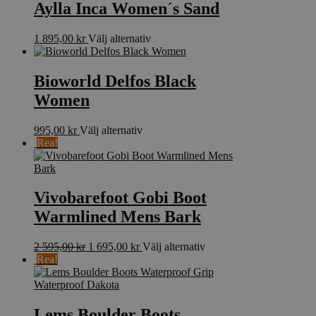
väljas
har
Aylla Inca Women´s Sand
på
flera
produktsidan
varianter.
Den
1 895,00
kr
Välj alternativ
De
här
olika
produkten
alternativen
har
Bioworld Delfos Black
kan
flera
väljas
Women
varianter.
på
De
produktsidan
olika
Den
995,00
kr
Välj alternativ
alternativen
här
Rea!
kan
produkten
väljas
har
på
flera
produktsidan
varianter.
Vivobarefoot Gobi Boot
De
Warmlined Mens Bark
olika
alternativen
kan
Det
Det
Den
2 595,00
kr
1 695,00
kr
Välj alternativ
väljas
ursprungliga
nuvarande
här
Rea!
på
priset
priset
produkten
produktsidan
var:
är:
har
2
1
flera
595,00 kr.
695,00 kr.
varianter.
Lems Boulder Boots