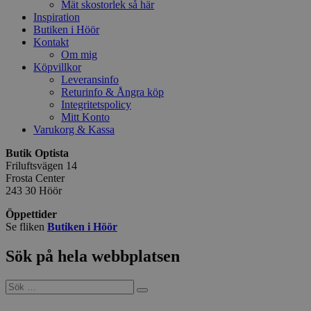
Mät skostorlek så här
Inspiration
Butiken i Höör
Kontakt
Om mig
Köpvillkor
Leveransinfo
Returinfo & Ångra köp
Integritetspolicy
Mitt Konto
Varukorg & Kassa
Butik Optista
Friluftsvägen 14
Frosta Center
243 30 Höör
Öppettider
Se fliken
Butiken i Höör
Sök på hela webbplatsen
Sök
efter: