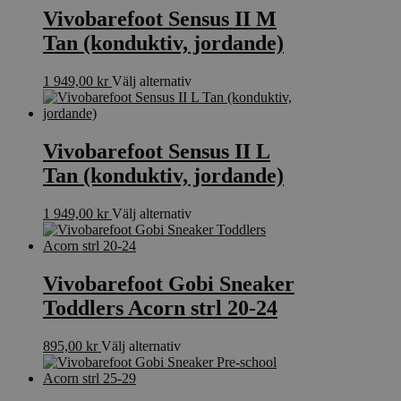
kan
flera
Vivobarefoot Sensus II M
väljas
varianter.
på
Tan (konduktiv, jordande)
De
produktsidan
olika
alternativen
Den
1 949,00
kr
Välj alternativ
kan
här
väljas
produkten
på
har
produktsidan
flera
Vivobarefoot Sensus II L
varianter.
Tan (konduktiv, jordande)
De
olika
alternativen
Den
1 949,00
kr
Välj alternativ
kan
här
väljas
produkten
på
har
produktsidan
flera
Vivobarefoot Gobi Sneaker
varianter.
Toddlers Acorn strl 20-24
De
olika
alternativen
Den
895,00
kr
Välj alternativ
kan
här
väljas
produkten
på
har