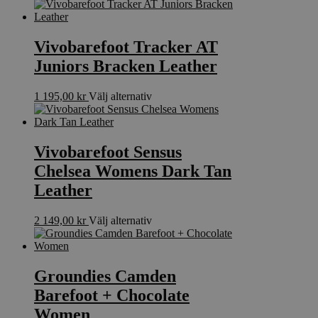
här
på
produkten
produktsidan
har
flera
Vivobarefoot Tracker AT
varianter.
Juniors Bracken Leather
De
olika
alternativen
Den
1 195,00
kr
Välj alternativ
kan
här
väljas
produkten
på
har
produktsidan
flera
Vivobarefoot Sensus
varianter.
Chelsea Womens Dark Tan
De
olika
Leather
alternativen
kan
Den
2 149,00
kr
Välj alternativ
väljas
här
på
produkten
produktsidan
har
flera
Groundies Camden
varianter.
Barefoot + Chocolate
De
olika
Women