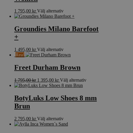
alternativen
kan
Den
1 795,00
kr
Välj alternativ
väljas
här
på
produkten
produktsidan
har
Groundies Milano Barefoot
flera
+
varianter.
De
olika
Den
1 495,00
kr
Välj alternativ
alternativen
här
Rea!
kan
produkten
väljas
har
Freet Durham Brown
på
flera
produktsidan
varianter.
Det
Det
Den
1 795,00
kr
1 395,00
kr
Välj alternativ
De
ursprungliga
nuvarande
här
olika
priset
priset
produkten
alternativen
var:
är:
har
BotyLuks Low Shoes 8 mm
kan
1
1
flera
väljas
Brun
795,00 kr.
395,00 kr.
varianter.
på
De
produktsidan
olika
Den
2 795,00
kr
Välj alternativ
alternativen
här
kan
produkten