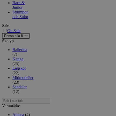
Barn &
kan
Junior
väljas
Strumpor
på
och Sulor
produktsidan
Sale
On Sale
Rensa alla filter
Skotyp
Ballerina
(7)
Känga
(25)
Lågskor
(22)
Midmodeller
(23)
Sandaler
(12)
Sök
i
Varumärke
alla
fält
Ahinsa
(4)