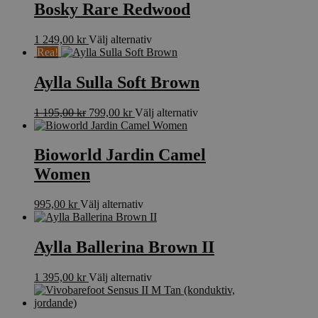
Bosky Rare Redwood
Den
1 249,00
kr
Välj alternativ
här
Rea!
produkten
har
Aylla Sulla Soft Brown
flera
varianter.
Det
Det
Den
1 195,00
kr
799,00
kr
Välj alternativ
De
ursprungliga
nuvarande
här
olika
priset
priset
produkten
alternativen
var:
är:
har
Bioworld Jardin Camel
kan
1
799,00 kr.
flera
väljas
Women
195,00 kr.
varianter.
på
De
produktsidan
olika
Den
995,00
kr
Välj alternativ
alternativen
här
kan
produkten
väljas
har
Aylla Ballerina Brown II
på
flera
produktsidan
varianter.
Den
1 395,00
kr
Välj alternativ
De
här
olika
produkten
alternativen
har