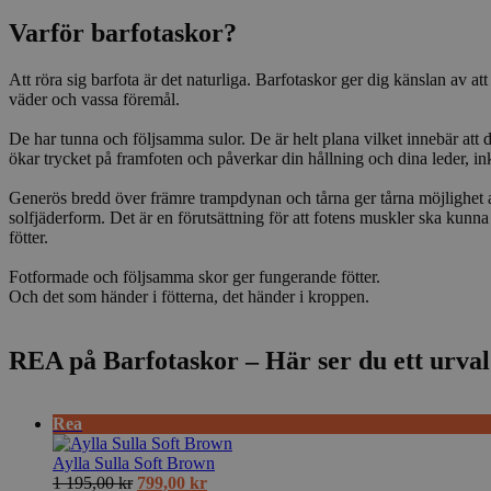
Varför barfotaskor?
Att röra sig barfota är det naturliga. Barfotaskor ger dig känslan av a
väder och vassa föremål.
De har tunna och följsamma sulor. De är helt plana vilket innebär att de
ökar trycket på framfoten och påverkar din hållning och dina leder, in
Generös bredd över främre trampdynan och tårna ger tårna möjlighet att
solfjäderform. Det är en förutsättning för att fotens muskler ska kunna g
fötter.
Fotformade och följsamma skor ger fungerande fötter.
Och det som händer i fötterna, det händer i kroppen.
REA på Barfotaskor
– Här ser du ett urval 
P
Rea
r
o
Aylla Sulla Soft Brown
d
D
D
1 195,00
kr
799,00
kr