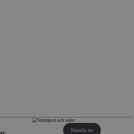
Handla nu
or