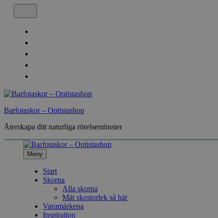
Hoppa
Meny
till
innehåll
Köpvillkor
Leveransinfo
Returinfo & Ångra köp
Integritetspolicy
Mitt Konto
Barfotaskor – Optistashop
Återskapa ditt naturliga rörelsemönster
Meny
Start
Skorna
Alla skorna
Mät skostorlek så här
Varumärkena
Inspiration