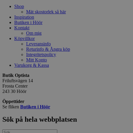
Shop
Mät skostorlek så här
Inspiration
Butiken i Höör
Kontakt
Om mig
Köpvillkor
Leveransinfo
Returinfo & Ångra köp
Integritetspolicy
Mitt Konto
Varukorg & Kassa
Butik Optista
Friluftsvägen 14
Frosta Center
243 30 Höör
Öppettider
Se fliken
Butiken i Höör
Sök på hela webbplatsen
Sök