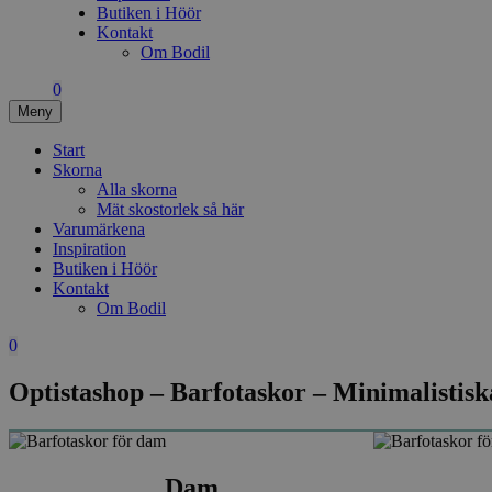
Butiken i Höör
Kontakt
Om Bodil
0
Meny
Start
Skorna
Alla skorna
Mät skostorlek så här
Varumärkena
Inspiration
Butiken i Höör
Kontakt
Om Bodil
0
Optistashop – Barfotaskor – Minimalistisk
Dam