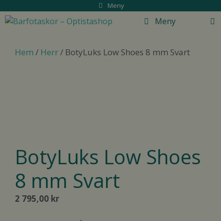
Hoppa
Meny
till
Meny
innehåll
Hem
/
Herr
/ BotyLuks Low Shoes 8 mm Svart
BotyLuks Low Shoes
8 mm Svart
2 795,00
kr