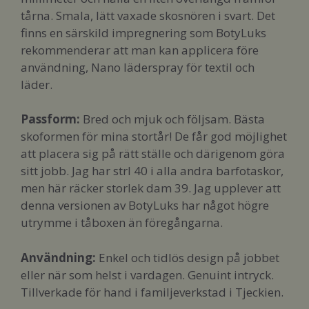
tårna. Smala, lätt vaxade skosnören i svart. Det
finns en särskild impregnering som BotyLuks
rekommenderar att man kan applicera före
användning, Nano läderspray för textil och
läder.
Passform
:
Bred och mjuk och följsam. Bästa
skoformen för mina stortår! De får god möjlighet
att placera sig på rätt ställe och därigenom göra
sitt jobb. Jag har strl 40 i alla andra barfotaskor,
men här räcker storlek dam 39. Jag upplever att
denna versionen av BotyLuks har något högre
utrymme i tåboxen än föregångarna.
Användning:
Enkel och tidlös design på jobbet
eller när som helst i vardagen. Genuint intryck.
Tillverkade för hand i familjeverkstad i Tjeckien.