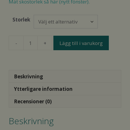
Mät skostorlek så här (nytt fönster).
Storlek
Lägg till i varukorg
BotyLuks
Low
Shoes
8
mm
Beskrivning
Svart
Ytterligare information
mängd
Recensioner (0)
Beskrivning