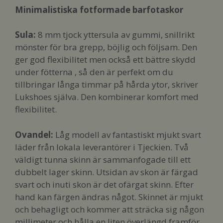
Minimalistiska fotformade barfotaskor
Sula:
8 mm tjock yttersula av gummi, snillrikt
mönster för bra grepp, böjlig och följsam. Den
ger god flexibilitet men också ett bättre skydd
under fötterna , så den är perfekt om du
tillbringar långa timmar på hårda ytor, skriver
Lukshoes själva. Den kombinerar komfort med
flexibilitet.
Ovandel:
Låg modell av fantastiskt mjukt svart
läder från lokala leverantörer i Tjeckien. Två
väldigt tunna skinn är sammanfogade till ett
dubbelt lager skinn. Utsidan av skon är färgad
svart och inuti skon är det ofärgat skinn. Efter
hand kan färgen ändras något. Skinnet är mjukt
och behagligt och kommer att sträcka sig någon
millimeter och hålla en liten överlängd framför