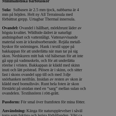
Minimalistiska barfotaskor
Sula:
Sulbasen är 2.5 mm tjock, nabbarna är 4
mm på höjden. Helt ny All Terrainsula med
förbättrat grepp. Urtagbar Thermal innersula.
Ovandel:
Ovandel i hållbart, mörkbrunt läder av
högsta kvalitet. Wildhide-lädret är naturligt
andningsbart och vattentåligt. Vattenavvisande
material som är ickeabsorberande. Rejäla metall-
hyskor för snörningen. Hank i textil uppe på
bakkappan för att underlätta när man tar på sig
skon. Nedskuren mitt bak vid hälsenan för att inte
gå upp på vadmuskeln, och för att underlätta
rörelse i vristen. Bakkappan är klädd med skinn
inuti och lätt polstrad. Plösen är i skinn, och sitter
fast i skons ovandel upp till och med 3:dje
snörhanken nerifrån. Insidan av resten av skon är
klädd med bomullsväv. Runt hela foten är skon
förstärkt på utsidan med en “sarg” mellan sulan och
ovandelen. Textilsnören i rött-grått.
Passform
:
För smal över framfoten för mina fötter.
Användning:
Känga för naturupplevelser i såväl
torra som fuktiga och leriga förhållanden. Vikt ca