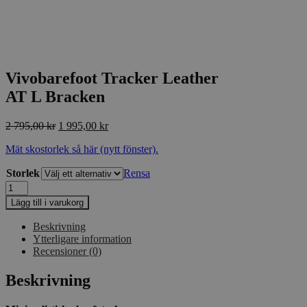
Vivobarefoot Tracker Leather
AT L Bracken
Det
Det
2 795,00
kr
1 995,00
kr
ursprungliga
nuvarande
Mät skostorlek så här (nytt fönster).
priset
priset
var:
är:
Storlek
Rensa
2
1
Vivobarefoot
795,00 kr.
995,00 kr.
Tracker
Lägg till i varukorg
Leather
AT
Beskrivning
L
Ytterligare information
Bracken
Recensioner (0)
mängd
Beskrivning