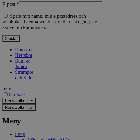
E-post
*
Spara mitt namn, min e-postadress och
webbplats i denna webbläsare till nästa gång jag
skriver en kommentar.
Damskor
Herrskor
Barn &
Junior
Strumpor
och Sulor
Sale
On Sale
Rensa alla filter
Rensa alla filter
Meny
Shop
Mät skostorlek så här