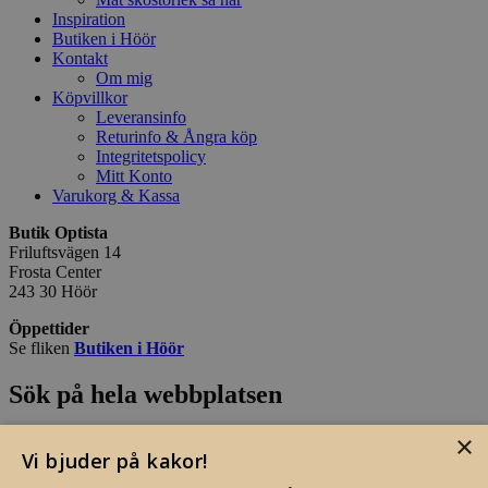
Inspiration
Butiken i Höör
Kontakt
Om mig
Köpvillkor
Leveransinfo
Returinfo & Ångra köp
Integritetspolicy
Mitt Konto
Varukorg & Kassa
Butik Optista
Friluftsvägen 14
Frosta Center
243 30 Höör
Öppettider
Se fliken
Butiken i Höör
Sök på hela webbplatsen
×
Sök
Vi bjuder på kakor!
efter: