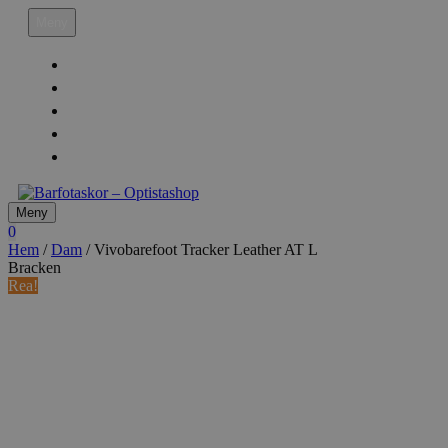
Hoppa
Meny
till
innehåll
Köpvillkor
Leveransinfo
Returinfo & Ångra köp
Integritetspolicy
Mitt Konto
Meny
0
Hem
/
Dam
/ Vivobarefoot Tracker Leather AT L
Bracken
Rea!