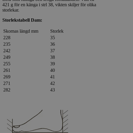
421 g för en känga i strl 38, vikten skiljer för olika
storlekar.
Storlekstabell Dam:
Skornas längd mm
Storlek
228
35
235
36
242
37
249
38
255
39
261
40
269
41
271
42
282
43