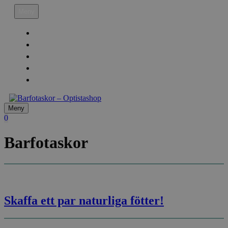
Hoppa
Meny
till
innehåll
Köpvillkor
Leveransinfo
Returinfo & Ångra köp
Integritetspolicy
Mitt Konto
Meny
0
Barfotaskor
Skaffa ett par naturliga fötter!