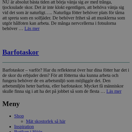
NU är absolut bästa tiden att börja vänja sig av med trånga,
tjocksulade skor. Det är inte klokt egentligen, att behöva vänja sig
vid det som är naturligt….. Naturliga fötter behöver plats för tårna
att spreta som en solfjäder. De behöver frihet så att musklerna som
utgör hålfoten kan arbeta. De många nervcellerna i fotsulorna
behöver …
Läs mer
Barfotaskor
Barfotaskor – varför? Har du reflekterat över hur dina fötter har det i
de skor du erbjuder dem? För att fötterna ska kunna arbeta och
fungera behöver de en arbetsmiljö som möjliggör det. Den
arbetsmiljön heter barfota, eller barfotaskor. Mycket få människor
skulle finna sig i att ha det på jobbet så som de flesta …
Läs mer
Meny
Shop
Mät skostorlek så här
Inspiration
Butiken i Höör