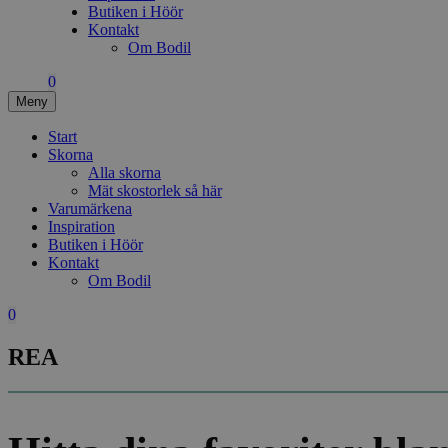
Butiken i Höör
Kontakt
Om Bodil
0
Meny
Start
Skorna
Alla skorna
Mät skostorlek så här
Varumärkena
Inspiration
Butiken i Höör
Kontakt
Om Bodil
0
REA