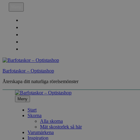
Hoppa
Meny
till
innehåll
Köpvillkor
Leveransinfo
Returinfo & Ångra köp
Integritetspolicy
Mitt Konto
Barfotaskor – Optistashop
Återskapa ditt naturliga rörelsemönster
Meny
Start
Skorna
Alla skorna
Mät skostorlek så här
Varumärkena
Inspiration