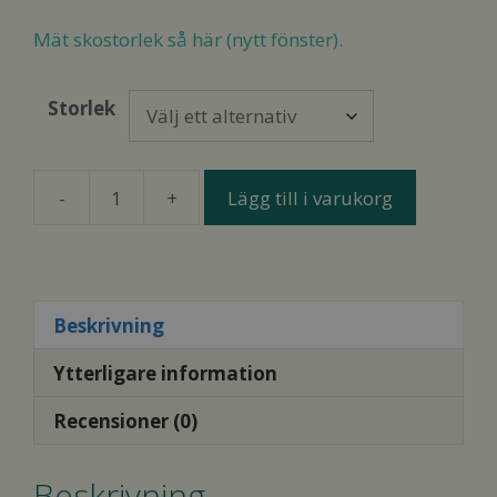
ursprungliga
nuvarande
priset
priset
Mät skostorlek så här (nytt fönster).
var:
är:
1
895,00 kr.
Storlek
395,00 kr.
-
+
Lägg till i varukorg
Aylla
Nuna
Women
´s
Beige
Beskrivning
mängd
Ytterligare information
Recensioner (0)
Beskrivning