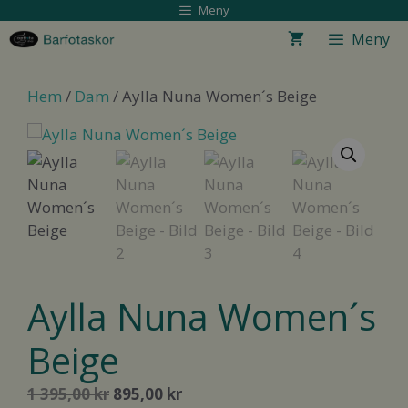
Hoppa
Meny
till
Meny
innehåll
Hem
/
Dam
/ Aylla Nuna Women´s Beige
REA!
Aylla Nuna Women´s
Beige
Det
Det
1 395,00
kr
895,00
kr