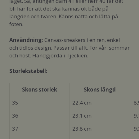
laget. Så, antingen dam 41 eller herr 40 får det
bli här för att det ska kännas ok både på
längden och tvären. Känns nätta och lätta på
foten.
Användning:
Canvas-sneakers i en ren, enkel
och tidlös design. Passar till allt. För vår, sommar
och höst. Handgjorda i Tjeckien.
Storlekstabell:
Skons storlek
Skons längd
35
22,4 cm
8,
36
23,1 cm
9,
37
23,8 cm
9,