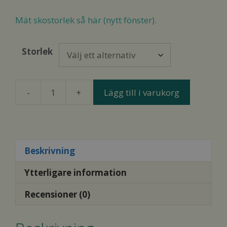
ursprungliga
nuvarande
priset
priset
Mät skostorlek så här (nytt fönster).
var:
är:
1
799,00 kr.
Storlek
595,00 kr.
-
+
Lägg till i varukorg
Vivobarefoot
Geo
Racer
II
M
Beskrivning
Obisidian
Ytterligare information
mängd
Recensioner (0)