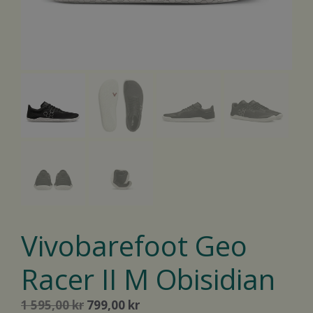
REA!
Vivobarefoot Geo
Racer II M Obisidian
Det
Det
1 595,00
kr
799,00
kr