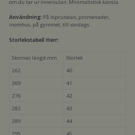
om du tar ur innersulan. Minimalistisk känsla.
Användning:
På löprundan, promenader,
inomhus, på gymmet, till vardags.
Storlekstabell Herr:
Skornas längd mm
Storlek
262
40
269
41
276
42
282
43
289
44
295
45