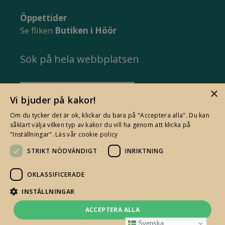
Öppettider
Se fliken
Butiken i Höör
Sök på hela webbplatsen
Sök
×
Vi bjuder på kakor!
efter:
Om du tycker det är ok, klickar du bara på "Acceptera alla". Du kan
såklart välja vilken typ av kakor du vill ha genom att klicka på
"Inställningar".
Läs vår cookie policy
STRIKT NÖDVÄNDIGT
INRIKTNING
Jag som driver Optistashop heter Bodil
Sundbärg.
Läs mer om mig här.
OKLASSIFICERADE
INSTÄLLNINGAR
ACCEPTERA ALLA
© Optistashop
Svenska