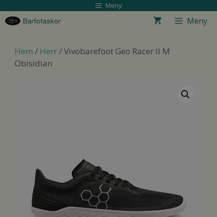
Hoppa
Meny
till
Meny
innehåll
Hem
/
Herr
/ Vivobarefoot Geo Racer II M
Obisidian