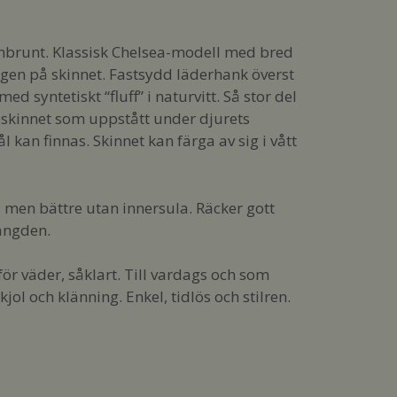
anbrunt. Klassisk Chelsea-modell med bred
rgen på skinnet. Fastsydd läderhank överst
d syntetiskt “fluff” i naturvitt. Så stor del
i skinnet som uppstått under djurets
kan finnas. Skinnet kan färga av sig i vått
, men bättre utan innersula. Räcker gott
längden.
för väder, såklart. Till vardags och som
ol och klänning. Enkel, tidlös och stilren.