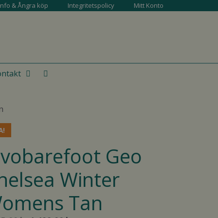
info & Ångra köp
Integritetspolicy
Mitt Konto
ntakt
n
A!
ivobarefoot Geo
helsea Winter
omens Tan