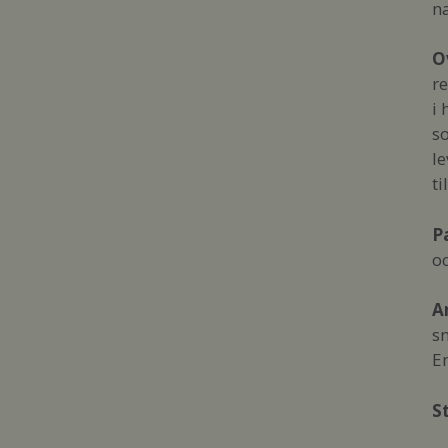
n
O
re
i 
s
le
ti
P
o
A
sn
En
S