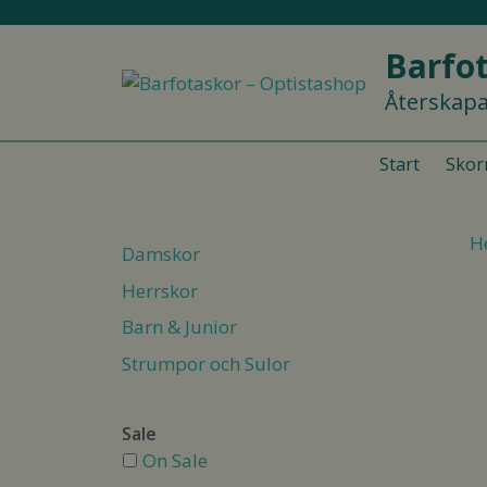
Hoppa
till
Barfot
innehåll
Återskapa
Start
Skor
H
Damskor
Herrskor
Barn & Junior
Strumpor och Sulor
Sale
On Sale