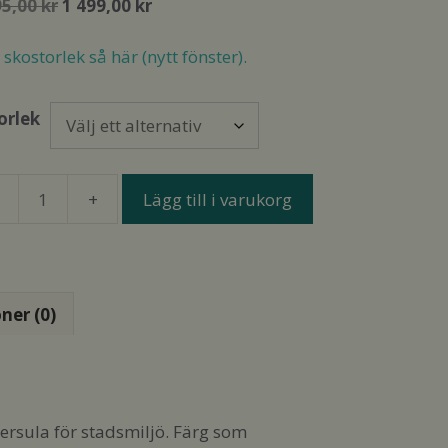
Det
Det
95,00
kr
1 499,00
kr
ursprungliga
nuvarande
priset
priset
skostorlek så här (nytt fönster).
var:
är:
2
1
orlek
495,00 kr.
499,00 kr.
Lägg till i varukorg
obarefoot
lsea
ter
mens
ner (0)
ngd
ersula för stadsmiljö. Färg som