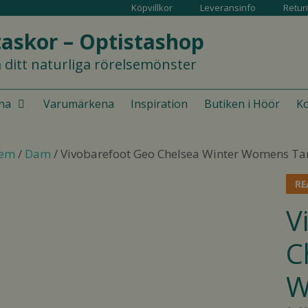
Köpvillkor
Leveransinfo
Retur
askor – Optistashop
 ditt naturliga rörelsemönster
na
Varumärkena
Inspiration
Butiken i Höör
Ko
em
/
Dam
/ Vivobarefoot Geo Chelsea Winter Womens Ta
RE
V
C
W