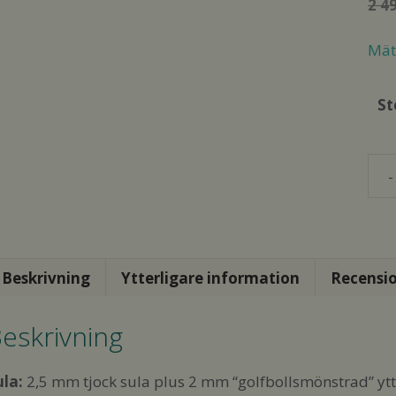
2 4
Mät 
St
Viv
Geo
Che
Win
Wo
Beskrivning
Ytterligare information
Recensio
Tan
mä
eskrivning
ula:
2,5 mm tjock sula plus 2 mm “golfbollsmönstrad” ytt