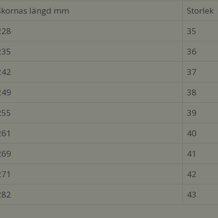
Skornas längd mm
Storlek
228
35
235
36
242
37
249
38
255
39
261
40
269
41
271
42
282
43