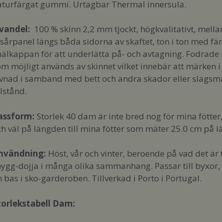
aturfärgat gummi. Urtagbar Thermal innersula.
vandel:
100 % skinn 2,2 mm tjockt, högkvalitativt, mell
sårpanel längs båda sidorna av skaftet, ton i ton med fä
hälkappan för att underlätta på- och avtagning. Fodrade me
om möjligt används av skinnet vilket innebär att märken 
vnad i samband med bett och andra skador eller slagsmål 
llstånd.
assform
:
Storlek 40 dam är inte bred nog för mina fötter
ch väl på längden till mina fötter som mäter 25.0 cm på 
nvändning:
Höst, vår och vinter, beroende på vad det är 
ygg-dojja i många olika sammanhang. Passar till byxor, kj
 bas i sko-garderoben. Tillverkad i Porto i Portugal.
torlekstabell Dam: