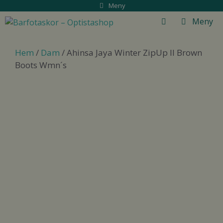
Hoppa
Meny
till
Meny
innehåll
Hem
/
Dam
/ Ahinsa Jaya Winter ZipUp II Brown
Boots Wmn´s