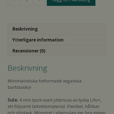
Ahinsa
Jaya
Winter
ZipUp
II
Beskrivning
Brown
Ytterligare information
Boots
Wmn
Recensioner (0)
´s
mängd
Beskrivning
Minimalistiska fotformade veganska
barfotaskor
Sula:
4 mm tjock svart yttersula av tyska Lifo+,
ett följsamt lättviktsmaterial. Flexibel, hållbar
och slitstark. Mönstret i yttersulan ger bra grepp,