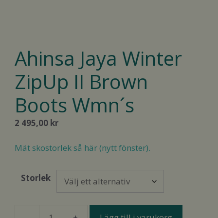
Ahinsa Jaya Winter
ZipUp II Brown
Boots Wmn´s
2 495,00
kr
Mät skostorlek så här (nytt fönster).
Storlek
Lägg till i varukorg