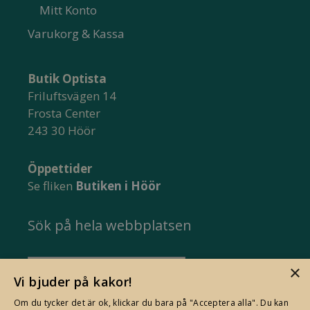
Mitt Konto
Varukorg & Kassa
Butik Optista
Friluftsvägen 14
Frosta Center
243 30 Höör
Öppettider
Se fliken
Butiken i Höör
Sök på hela webbplatsen
Sök
×
Vi bjuder på kakor!
efter:
Om du tycker det är ok, klickar du bara på "Acceptera alla". Du kan