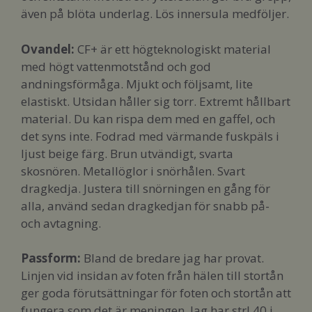
även på blöta underlag. Lös innersula medföljer.
Ovandel:
CF+ är ett högteknologiskt material
med högt vattenmotstånd och god
andningsförmåga. Mjukt och följsamt, lite
elastiskt. Utsidan håller sig torr. Extremt hållbart
material. Du kan rispa dem med en gaffel, och
det syns inte. Fodrad med värmande fuskpäls i
ljust beige färg. Brun utvändigt, svarta
skosnören. Metallöglor i snörhålen. Svart
dragkedja. Justera till snörningen en gång för
alla, använd sedan dragkedjan för snabb på-
och avtagning.
Passform:
Bland de bredare jag har provat.
Linjen vid insidan av foten från hälen till stortån
ger goda förutsättningar för foten och stortån att
fungera som det är meningen. Jag har strl 40 i