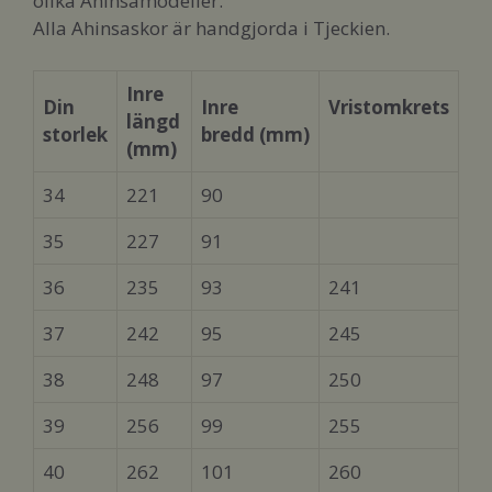
olika Ahinsamodeller.
Alla Ahinsaskor är handgjorda i Tjeckien.
Inre
Din
Inre
Vristomkrets
längd
storlek
bredd
(mm)
(mm)
34
221
90
35
227
91
36
235
93
241
37
242
95
245
38
248
97
250
39
256
99
255
40
262
101
260