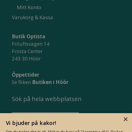
Mitt Konto
Varukorg & Kassa
Butik Optista
Friluftsvägen 14
Frosta Center
243 30 Höör
Öppettider
Se fliken
Butiken i Höör
Sök på hela webbplatsen
Sök
×
Vi bjuder på kakor!
efter:
Om du tycker det är ok, klickar du bara på "Acceptera alla". Du kan