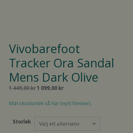
Vivobarefoot
Tracker Ora Sandal
Mens Dark Olive
Det
Det
1 449,00
kr
1 099,00
kr
ursprungliga
nuvarande
priset
priset
Mät skostorlek så här (nytt fönster).
var:
är:
1
1
Storlek
449,00 kr.
099,00 kr.