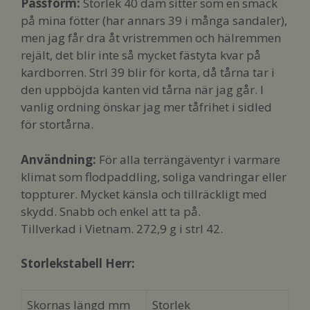
Passform
:
Storlek 40 dam sitter som en smäck
på mina fötter (har annars 39 i många sandaler),
men jag får dra åt vristremmen och hälremmen
rejält, det blir inte så mycket fästyta kvar på
kardborren. Strl 39 blir för korta, då tårna tar i
den uppböjda kanten vid tårna när jag går. I
vanlig ordning önskar jag mer tåfrihet i sidled
för stortårna.
Användning:
För alla terrängäventyr i varmare
klimat som flodpaddling, soliga vandringar eller
toppturer. Mycket känsla och tillräckligt med
skydd. Snabb och enkel att ta på.
Tillverkad i Vietnam. 272,9 g i strl 42.
Storlekstabell Herr:
Skornas längd mm
Storlek