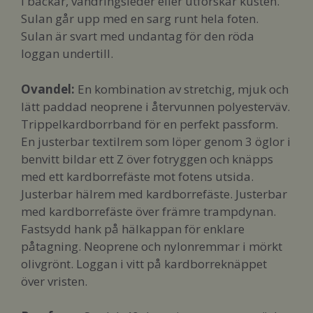
i bäckar, vandringsleder eller utforskar kusten.
Sulan går upp med en sarg runt hela foten.
Sulan är svart med undantag för den röda
loggan undertill.
Ovandel:
En kombination av stretchig, mjuk och
lätt paddad neoprene i återvunnen polyesterväv.
Trippelkardborrband för en perfekt passform.
En justerbar textilrem som löper genom 3 öglor i
benvitt bildar ett Z över fotryggen och knäpps
med ett kardborrefäste mot fotens utsida.
Justerbar hälrem med kardborrefäste. Justerbar
med kardborrefäste över främre trampdynan.
Fastsydd hank på hälkappan för enklare
påtagning. Neoprene och nylonremmar i mörkt
olivgrönt. Loggan i vitt på kardborreknäppet
över vristen.