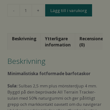
Lägg till i varukorg
Vivobarefoot
Tracker
Ora
Sandal
Mens
Beskrivning
Ytterligare
Recensioner
Dark
information
(0)
Olive
mängd
Beskrivning
Minimalistiska fotformade barfotaskor
Sula:
Sulbas 2,5 mm plus mönsterdjup 4 mm.
Byggd på den beprövade All Terrain Tracker-
sulan med 50% naturgummi och ger pålitligt
grepp och markkontakt oavsett om du navigerar