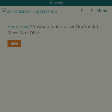
Hoppa
Meny
till
Meny
innehåll
Hem
/
Herr
/ Vivobarefoot Tracker Ora Sandal
Mens Dark Olive
REA!