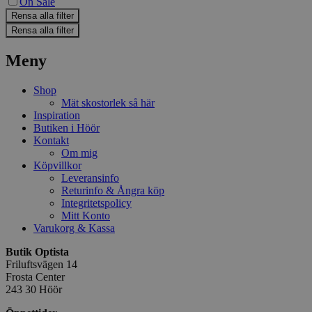
On Sale
Rensa alla filter
Rensa alla filter
Meny
Shop
Mät skostorlek så här
Inspiration
Butiken i Höör
Kontakt
Om mig
Köpvillkor
Leveransinfo
Returinfo & Ångra köp
Integritetspolicy
Mitt Konto
Varukorg & Kassa
Butik Optista
Friluftsvägen 14
Frosta Center
243 30 Höör