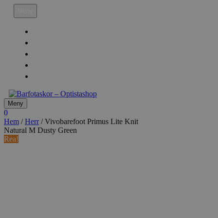
Hoppa
Meny
till
innehåll
Köpvillkor
Leveransinfo
Returinfo & Ångra köp
Integritetspolicy
Mitt Konto
Meny
0
Hem
/
Herr
/ Vivobarefoot Primus Lite Knit
Natural M Dusty Green
Rea!