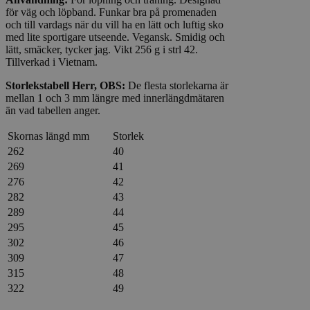
för väg och löpband. Funkar bra på promenaden
och till vardags när du vill ha en lätt och luftig sko
med lite sportigare utseende. Vegansk. Smidig och
lätt, smäcker, tycker jag. Vikt 256 g i strl 42.
Tillverkad i Vietnam.
Storlekstabell Herr, OBS:
De flesta storlekarna är
mellan 1 och 3 mm längre med innerlängdmätaren
än vad tabellen anger.
Skornas längd mm
Storlek
262
40
269
41
276
42
282
43
289
44
295
45
302
46
309
47
315
48
322
49