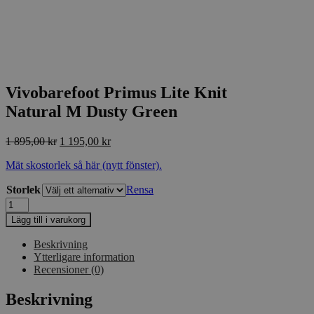
Vivobarefoot Primus Lite Knit
Natural M Dusty Green
Det
Det
1 895,00
kr
1 195,00
kr
ursprungliga
nuvarande
Mät skostorlek så här (nytt fönster).
priset
priset
var:
är:
Storlek
Rensa
1
1
Vivobarefoot
895,00 kr.
195,00 kr.
Primus
Lägg till i varukorg
Lite
Knit
Beskrivning
Natural
Ytterligare information
M
Recensioner (0)
Dusty
Green
Beskrivning
mängd