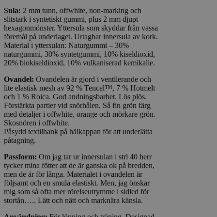
Sula:
2 mm tunn, offwhite, non-marking och
slitstark i syntetiskt gummi, plus 2 mm djupt
hexagonmönster. Yttersula som skyddar från vassa
föremål på underlaget. Urtagbar innersula av kork.
Material i yttersulan: Naturgummi – 30%
naturgummi, 30% syntetgummi, 10% kiseldioxid,
20% biokiseldioxid, 10% vulkaniserad kemikalie.
Ovandel:
Ovandelen är gjord i ventilerande och
lite elastisk mesh av 92 % Tencel™, 7 % Hotmelt
och 1 % Roica. God andningsbarhet. Lös plös.
Förstärkta partier vid snörhålen. Så fin grön färg
med detaljer i offwhite, orange och mörkare grön.
Skosnören i offwhite.
Påsydd textilhank på hälkappan för att underlätta
påtagning.
Passform
:
Om jag tar ur innersulan i strl 40 herr
tycker mina fötter att de är ganska ok på bredden,
men de är för långa. Materialet i ovandelen är
följsamt och en smula elastiskt. Men, jag önskar
mig som så ofta mer rörelseutrymme i sidled för
stortån….. Lätt och nätt och marknära känsla.
Användning:
För löpning och träning. Designad