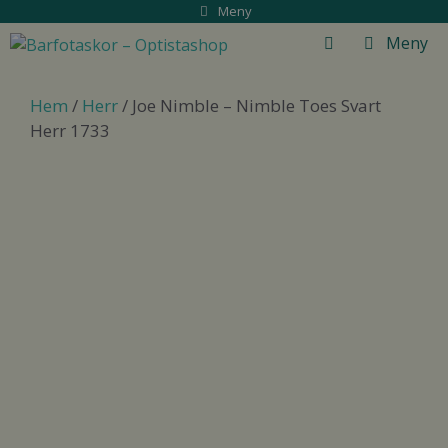
Hoppa
Meny
till
Meny
innehåll
Hem
/
Herr
/ Joe Nimble – Nimble Toes Svart
Herr 1733