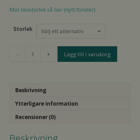
Mät skostorlek så här (nytt fönster).
Storlek
Lägg till i varukorg
Groundies
Lily
3.0
Barefoot
+
Beskrivning
Black
Ytterligare information
mängd
Recensioner (0)
Beskrivning