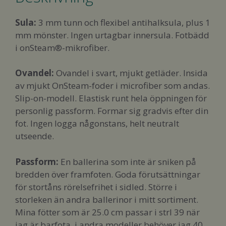
Sula:
3 mm tunn och flexibel antihalksula, plus 1
mm mönster. Ingen urtagbar innersula. Fotbädd
i onSteam®-mikrofiber.
Ovandel:
Ovandel i svart, mjukt getläder. Insida
av mjukt OnSteam-foder i microfiber som andas.
Slip-on-modell. Elastisk runt hela öppningen för
personlig passform. Formar sig gradvis efter din
fot. Ingen logga någonstans, helt neutralt
utseende.
Passform
:
En ballerina som inte är sniken på
bredden över framfoten. Goda förutsättningar
för stortåns rörelsefrihet i sidled. Större i
storleken än andra ballerinor i mitt sortiment.
Mina fötter som är 25.0 cm passar i strl 39 när
jag är barfota, i andra modeller behöver jag 40.