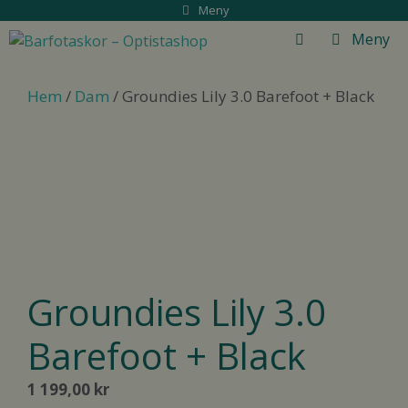
Hoppa
Meny
till
Meny
innehåll
Hem
/
Dam
/ Groundies Lily 3.0 Barefoot + Black
Groundies Lily 3.0
Barefoot + Black
1 199,00
kr