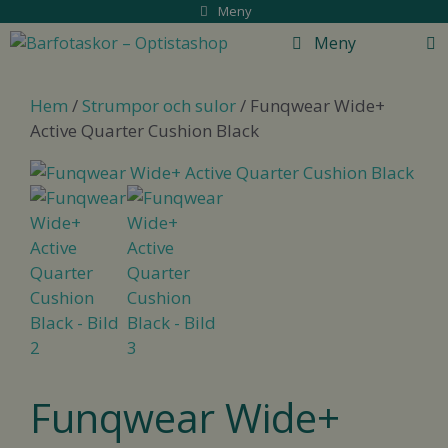
Hoppa
Meny
till
Meny
innehåll
Hem
/
Strumpor och sulor
/ Funqwear Wide+
Active Quarter Cushion Black
Funqwear Wide+