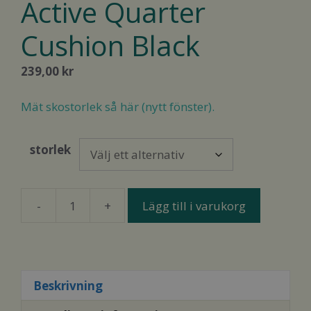
Active Quarter
Cushion Black
239,00
kr
Mät skostorlek så här (nytt fönster).
storlek
-
+
Lägg till i varukorg
Funqwear
Wide+
Active
Quarter
Cushion
Beskrivning
Black