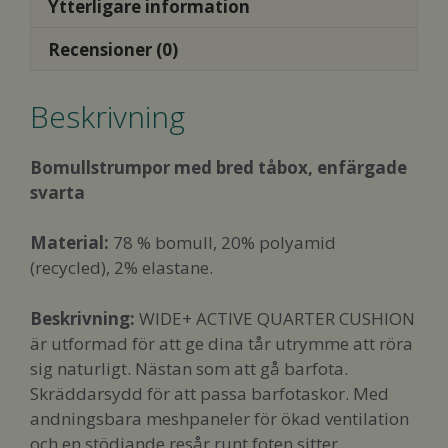
Ytterligare information
mängd
Recensioner (0)
Beskrivning
Bomullstrumpor med bred tåbox, enfärgade
svarta
Material:
78 % bomull, 20% polyamid
(recycled), 2% elastane.
Beskrivning:
WIDE+ ACTIVE QUARTER CUSHION
är utformad för att ge dina tår utrymme att röra
sig naturligt. Nästan som att gå barfota.
Skräddarsydd för att passa barfotaskor. Med
andningsbara meshpaneler för ökad ventilation
och en stödjande resår runt foten sitter