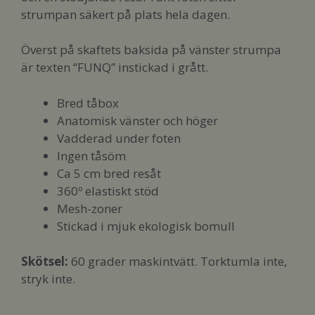
strumpan säkert på plats hela dagen.
Överst på skaftets baksida på vänster strumpa
är texten “FUNQ” instickad i grått.
Bred tåbox
Anatomisk vänster och höger
Vadderad under foten
Ingen tåsöm
Ca 5 cm bred resåt
360º elastiskt stöd
Mesh-zoner
Stickad i mjuk ekologisk bomull
Skötsel:
60 grader maskintvätt. Torktumla inte,
stryk inte.