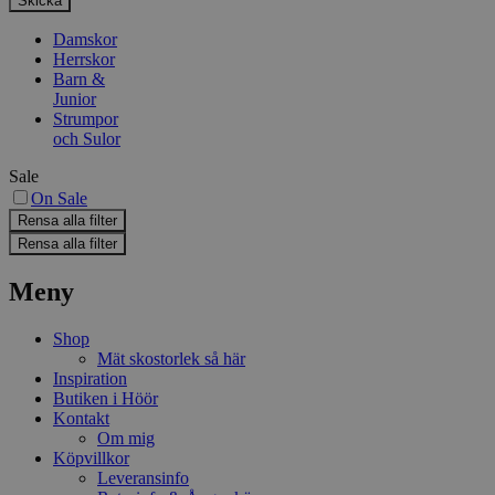
Damskor
Herrskor
Barn &
Junior
Strumpor
och Sulor
Sale
On Sale
Rensa alla filter
Rensa alla filter
Meny
Shop
Mät skostorlek så här
Inspiration
Butiken i Höör
Kontakt
Om mig
Köpvillkor
Leveransinfo