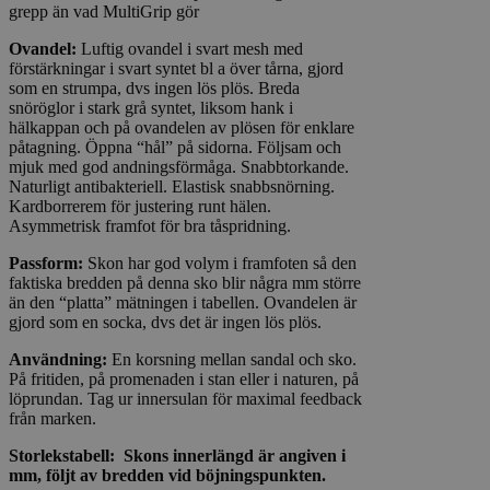
grepp än vad MultiGrip gör
Ovandel:
Luftig ovandel i svart mesh med
förstärkningar i svart syntet bl a över tårna, gjord
som en strumpa, dvs ingen lös plös. Breda
snöröglor i stark grå syntet, liksom hank i
hälkappan och på ovandelen av plösen för enklare
påtagning. Öppna “hål” på sidorna. Följsam och
mjuk med god andningsförmåga. Snabbtorkande.
Naturligt antibakteriell. Elastisk snabbsnörning.
Kardborrerem för justering runt hälen.
Asymmetrisk framfot för bra tåspridning.
Passform:
Skon har god volym i framfoten så den
faktiska bredden på denna sko blir några mm större
än den “platta” mätningen i tabellen. Ovandelen är
gjord som en socka, dvs det är ingen lös plös.
Användning:
En korsning mellan sandal och sko.
På fritiden, på promenaden i stan eller i naturen, på
löprundan. Tag ur innersulan för maximal feedback
från marken.
Storlekstabell: Skons innerlängd är angiven i
mm, följt av bredden vid böjningspunkten.