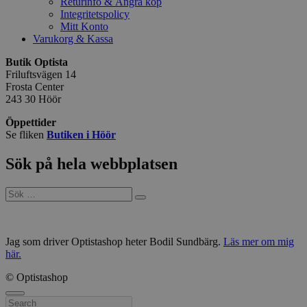
Returinfo & Ångra köp
Integritetspolicy
Mitt Konto
Varukorg & Kassa
Butik Optista
Friluftsvägen 14
Frosta Center
243 30 Höör
Öppettider
Se fliken
Butiken i Höör
Sök på hela webbplatsen
Sök
efter:
Jag som driver Optistashop heter Bodil Sundbärg.
Läs mer om mig
här.
© Optistashop
Stäng
Search