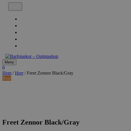
Hoppa
Meny
till
innehåll
Köpvillkor
Leveransinfo
Returinfo & Ångra köp
Integritetspolicy
Mitt Konto
Meny
0
Hem
/
Herr
/ Freet Zennor Black/Gray
Rea!
Freet Zennor Black/Gray