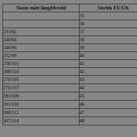
Skons mått längd/bredd
Storlek EU/UK
35
36
233/92
37
240/94
38
246/96
39
252/99
40
258/101
41
268/103
42
270/105
43
276/107
44
283/109
45
291/110
46
300/112
47
307/114
48