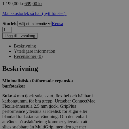
Det
Det
1 199,00
kr
699,00
kr
ursprungliga
nuvarande
Mät skostorlek så här (nytt fönster).
priset
priset
var:
är:
Storlek
Rensa
1
699,00 kr.
Freet
199,00 kr.
Zennor
Lägg till i varukorg
Black/Gray
mängd
Beskrivning
Ytterligare information
Recensioner (0)
Beskrivning
Minimalistiska fotformade veganska
barfotaskor
Sula:
4 mm tjock sula, svart, flexibel och hållbar i
karbongummi för bra grepp. Urtagbar ConnectMac
Flexile-innersula 2.5 mm tjock. GripPlus
performance yttersula är idealisk för stigar eller
blandad trail-/stadsanvändning. Om den enbart
används på asfalt/betong kommer yttersulan att
slitas snabbare än MultiGrip, men den ger mer