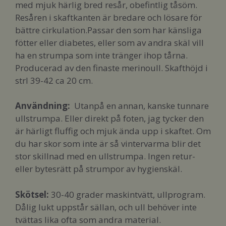
med mjuk härlig bred resår, obefintlig tåsöm.
Resåren i skaftkanten är bredare och lösare för
bättre cirkulation.Passar den som har känsliga
fötter eller diabetes, eller som av andra skäl vill
ha en strumpa som inte tränger ihop tårna.
Producerad av den finaste merinoull. Skafthöjd i
strl 39-42 ca 20 cm.
Användning:
Utanpå en annan, kanske tunnare
ullstrumpa. Eller direkt på foten, jag tycker den
är härligt fluffig och mjuk ända upp i skaftet. Om
du har skor som inte är så vintervarma blir det
stor skillnad med en ullstrumpa. Ingen retur-
eller bytesrätt på strumpor av hygienskäl.
Skötsel:
30-40 grader maskintvätt, ullprogram.
Dålig lukt uppstår sällan, och ull behöver inte
tvättas lika ofta som andra material.