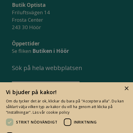
Butik Optista
Friluftsvägen 14
Frosta Center
243 30 Höör
Öppettider
Se fliken
Butiken i Höör
Sök på hela webbplatsen
Sök
×
Vi bjuder på kakor!
efter:
Om du tycker det är ok, klickar du bara på "Acceptera alla". Du kan
såklart välja vilken typ av kakor du vill ha genom att klicka på
"Inställningar".
Läs vår cookie policy
STRIKT NÖDVÄNDIGT
INRIKTNING
Jag som driver Optistashop heter Bodil