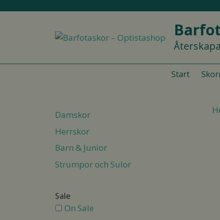
Hoppa
till
Barfot
innehåll
Återskapa
Start
Skor
H
Damskor
Herrskor
Barn & Junior
Strumpor och Sulor
Sale
On Sale