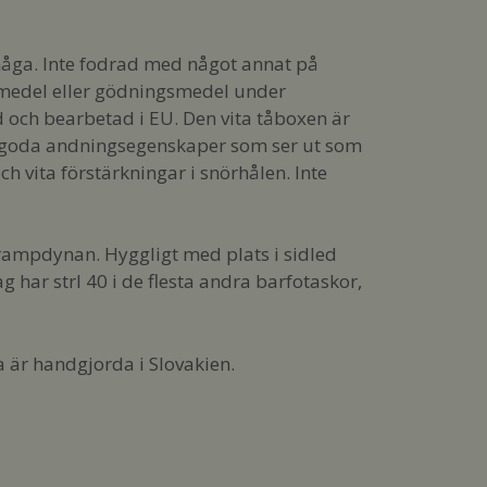
ga. Inte fodrad med något annat på
medel eller gödningsmedel under
d och bearbetad i EU. Den vita tåboxen är
med goda andningsegenskaper som ser ut som
h vita förstärkningar i snörhålen. Inte
rampdynan. Hyggligt med plats i sidled
ag har strl 40 i de flesta andra barfotaskor,
a är handgjorda i Slovakien.