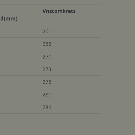
Vristomkrets
dd(mm)
261
266
270
273
276
280
284