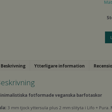
Mät 
St
Ahi
Stre
Bla
He
mä
Beskrivning
Ytterligare information
Recensio
eskrivning
inimalistiska fotformade veganska barfotaskor
ula:
3 mm tjock yttersula plus 2 mm slityta i Lifo + Pura. 