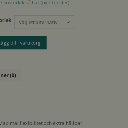
priset
priset
skostorlek så här (nytt fönster).
var:
är:
1
999,00 kr.
orlek
695,00 kr.
nsa
Lägg till i varukorg
et
ck
mp
ngd
ner (0)
Maximal flexibilitet och extra hållbar,