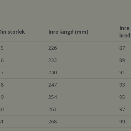
Inre
Din storlek
Inre längd (mm)
bred
35
226
87
36
233
89
37
240
91
38
247
93
39
254
95
40
261
97
41
268
99