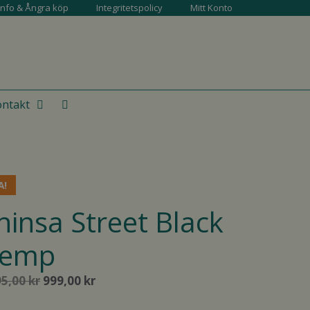
info & Ångra köp
Integritetspolicy
Mitt Konto
ntakt
A!
hinsa Street Black
emp
Det
Det
95,00
kr
999,00
kr
ursprungliga
nuvarande