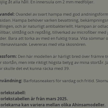
jlig åt alla håll. En innersula om 2 mm medföljer.
vandel:
Ovandel av svart hampa med god andningsförmå
nsidan. Hampa behöver varken bevattning, bekämpnings
lingen, och är naturligt antibakteriellt. Hampan är odla
llbar, slittålig och reptålig, tillverkad av microfiber 
der. Bara att torka av med en fuktig trasa. Vita sömmar oc
attenavvisande. Levereras med vita skosnören.
assform
:
Den här modellen är härligt bred över främre t
r stortån, men inte riktigt högsta betyg av mina stortår. J
är skulle det evt kunna räcka med 39.
nvändning:
Barfotasneakers för vardag och fritid. Skorn
torlekstabell:
torlekstabellen är från mars 2025.
torlekarna kan variera mellan olika Ahinsamodeller.