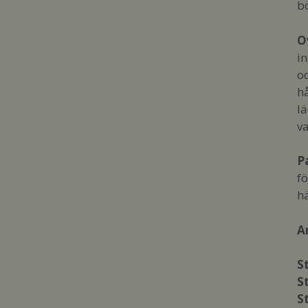
bö
O
i
od
hå
lä
v
P
fö
h
A
S
S
S