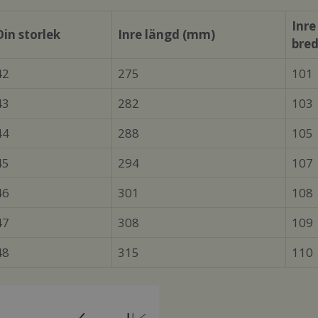
Inre
Din storlek
Inre längd (mm)
bre
42
275
101
43
282
103
44
288
105
45
294
107
46
301
108
47
308
109
48
315
110