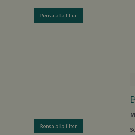
Rensa alla filter
B
M
Rensa alla filter
S