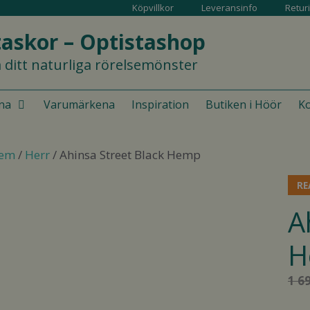
Köpvillkor
Leveransinfo
Retur
askor – Optistashop
 ditt naturliga rörelsemönster
na
Varumärkena
Inspiration
Butiken i Höör
Ko
em
/
Herr
/ Ahinsa Street Black Hemp
RE
A
H
1 6