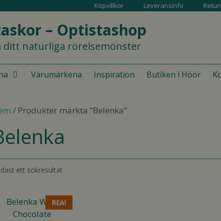
Köpvillkor
Leveransinfo
Retur
askor – Optistashop
 ditt naturliga rörelsemönster
na
Varumärkena
Inspiration
Butiken i Höör
Ko
em
/ Produkter märkta ”Belenka”
Belenka
dast ett sökresultat
en
REA!
är