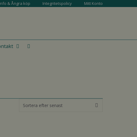
info & Ångra köp
Integritetspolicy
Mitt Konto
ntakt