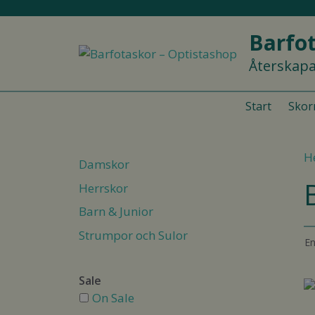
Hoppa
till
Barfot
innehåll
Återskapa
Start
Skor
H
Damskor
Herrskor
Barn & Junior
Strumpor och Sulor
En
Sale
D
On Sale
h