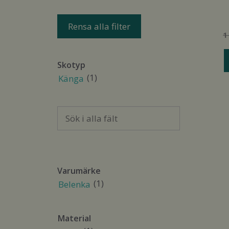
p
h
Rensa alla filter
fl
1
va
D
Skotyp
ol
(1)
Känga
al
k
vä
Sök
p
i
p
alla
fält
Varumärke
(1)
Belenka
Material