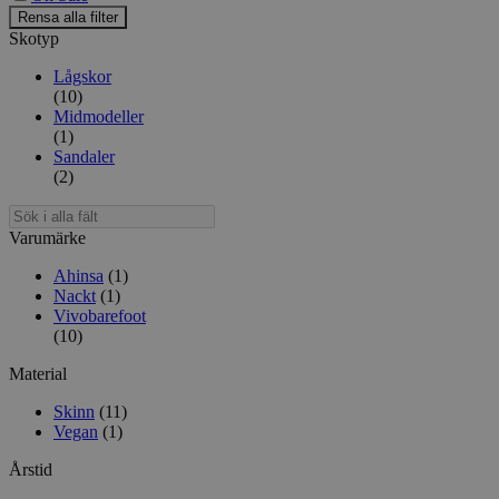
på
Rensa alla filter
produktsidan
Skotyp
Lågskor
(10)
Midmodeller
(1)
Sandaler
(2)
Sök
i
Varumärke
alla
fält
Ahinsa
(1)
Nackt
(1)
Vivobarefoot
(10)
Material
Skinn
(11)
Vegan
(1)
Årstid