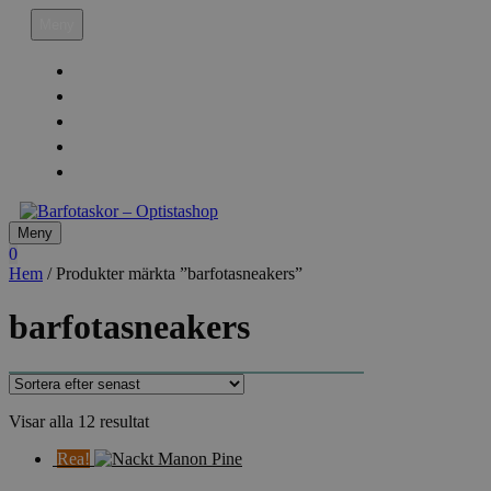
Hoppa
Meny
till
innehåll
Köpvillkor
Leveransinfo
Returinfo & Ångra köp
Integritetspolicy
Mitt Konto
Meny
0
Hem
/ Produkter märkta ”barfotasneakers”
barfotasneakers
Sortera
Visar alla 12 resultat
efter
Rea!
senaste