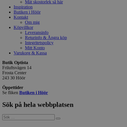
Mät skostorlek så här
Inspiration
Butiken i Höör
Kontakt
Om mig
Köpvillkor
Leveransinfo
Returinfo & Ångra köp
Integritetspolicy
Mitt Konto
Varukorg & Kassa
Butik Optista
Friluftsvägen 14
Frosta Center
243 30 Höör
Öppettider
Se fliken
Butiken i Höör
Sök på hela webbplatsen
Sök
efter: