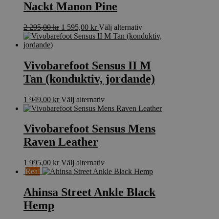
Nackt Manon Pine
Det
Det
Den
2 295,00
kr
1 595,00
kr
Välj alternativ
ursprungliga
nuvarande
här
priset
priset
produkten
var:
är:
har
2
1
flera
Vivobarefoot Sensus II M
295,00 kr.
595,00 kr.
varianter.
Tan (konduktiv, jordande)
De
olika
alternativen
Den
1 949,00
kr
Välj alternativ
kan
här
väljas
produkten
på
har
Vivobarefoot Sensus Mens
produktsidan
flera
Raven Leather
varianter.
De
olika
Den
1 995,00
kr
Välj alternativ
alternativen
här
Rea!
kan
produkten
väljas
har
Ahinsa Street Ankle Black
på
flera
Hemp
produktsidan
varianter.
De