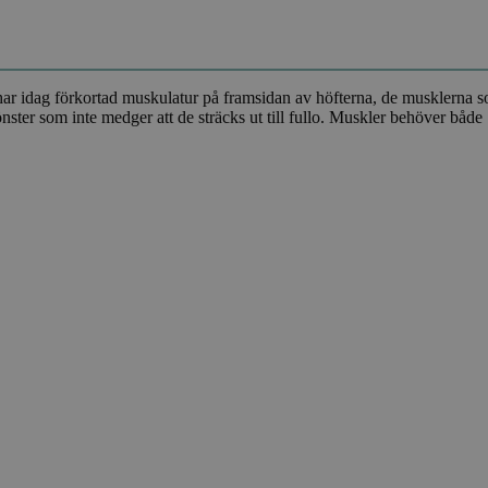
ag förkortad muskulatur på framsidan av höfterna, de musklerna som gör
nster som inte medger att de sträcks ut till fullo. Muskler behöver båd