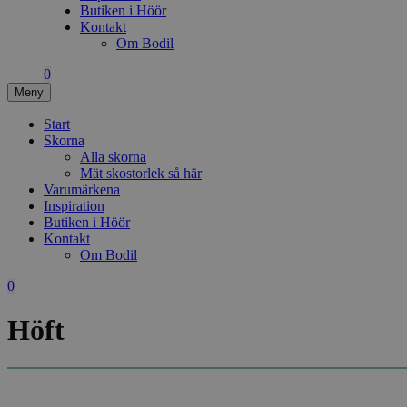
Butiken i Höör
Kontakt
Om Bodil
0
Meny
Start
Skorna
Alla skorna
Mät skostorlek så här
Varumärkena
Inspiration
Butiken i Höör
Kontakt
Om Bodil
0
Höft