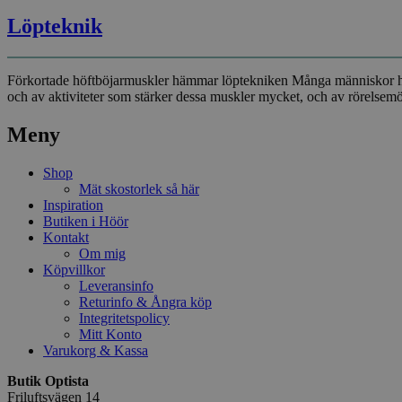
Löpteknik
Förkortade höftböjarmuskler hämmar löptekniken Många människor har id
och av aktiviteter som stärker dessa muskler mycket, och av rörelsemö
Meny
Shop
Mät skostorlek så här
Inspiration
Butiken i Höör
Kontakt
Om mig
Köpvillkor
Leveransinfo
Returinfo & Ångra köp
Integritetspolicy
Mitt Konto
Varukorg & Kassa
Butik Optista
Friluftsvägen 14