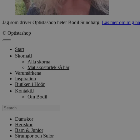
Jag som driver Optistashop heter Bodil Sundbärg.
Läs mer om mig hä
© Optistashop
Stäng
Start
Skorna
Alla skorna
Mät skostorlek så här
Varumärkena
Inspiration
Butiken i Höör
Kontakt
Om Bodil
Search
Damskor
Herrskor
Barn & Junior
Strumpor och Sulor