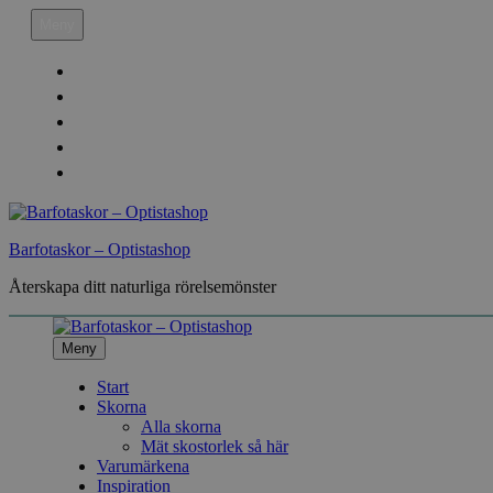
Hoppa
Meny
till
innehåll
Köpvillkor
Leveransinfo
Returinfo & Ångra köp
Integritetspolicy
Mitt Konto
Barfotaskor – Optistashop
Återskapa ditt naturliga rörelsemönster
Meny
Start
Skorna
Alla skorna
Mät skostorlek så här
Varumärkena
Inspiration