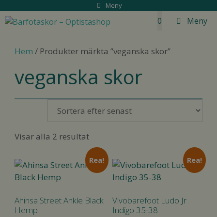
Hoppa
Meny
till
0
Meny
innehåll
Hem
/ Produkter märkta ”veganska skor”
veganska skor
Sortera
Visar alla 2 resultat
efter
senaste
Rea!
Rea!
Ahinsa Street Ankle Black
Vivobarefoot Ludo Jr
Hemp
Indigo 35-38