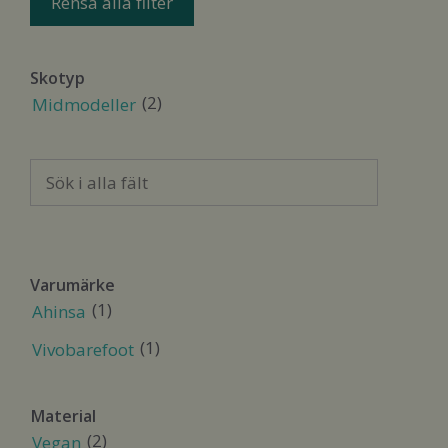
Rensa alla filter
Skotyp
(2)
Midmodeller
Sök
i
alla
fält
Varumärke
(1)
Ahinsa
(1)
Vivobarefoot
Material
(2)
Vegan