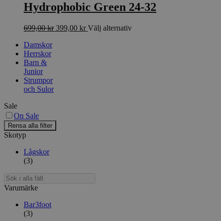
Hydrophobic Green 24-32
olika
alternativen
kan
Det
Det
Den
699,00
kr
399,00
kr
Välj alternativ
väljas
ursprungliga
nuvarande
här
på
Damskor
priset
priset
produkten
produktsidan
Herrskor
var:
är:
har
Barn &
699,00 kr.
399,00 kr.
flera
Junior
varianter.
Strumpor
De
och Sulor
olika
alternativen
Sale
kan
On Sale
väljas
på
Rensa alla filter
produktsidan
Skotyp
Lågskor
(3)
Sök
i
Varumärke
alla
fält
Bar3foot
(3)