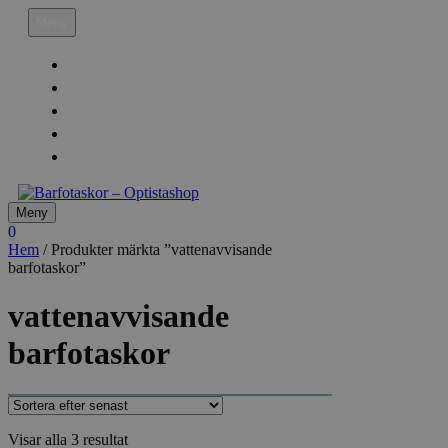
Hoppa
Meny
till
innehåll
Köpvillkor
Leveransinfo
Returinfo & Ångra köp
Integritetspolicy
Mitt Konto
Meny
0
Hem
/ Produkter märkta ”vattenavvisande
barfotaskor”
vattenavvisande
barfotaskor
Sortera
Visar alla 3 resultat