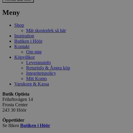
Meny
Shop
Mät skostorlek så här
Inspiration
Butiken i Höör
Kontakt
Om mig
Köpvillkor
Leveransinfo
Returinfo & Ångra köp
Integritetspolicy
Mitt Konto
Varukorg & Kassa
Butik Optista
Friluftsvägen 14
Frosta Center
243 30 Höör
Öppettider
Se fliken
Butiken i Höör