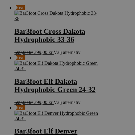
efter
Rea!
senaste
Bar3foot Cross Dakota
Hydrophobic 33-36
Det
Det
Den
699,00
kr
399,00
kr
Välj alternativ
ursprungliga
nuvarande
här
Rea!
priset
priset
produkten
var:
är:
har
699,00 kr.
399,00 kr.
flera
varianter.
Bar3foot Elf Dakota
De
Hydrophobic Green 24-32
olika
alternativen
kan
Det
Det
Den
699,00
kr
399,00
kr
Välj alternativ
väljas
ursprungliga
nuvarande
här
Rea!
på
priset
priset
produkten
produktsidan
var:
är:
har
699,00 kr.
399,00 kr.
flera
varianter.
Bar3foot Elf Denver
De