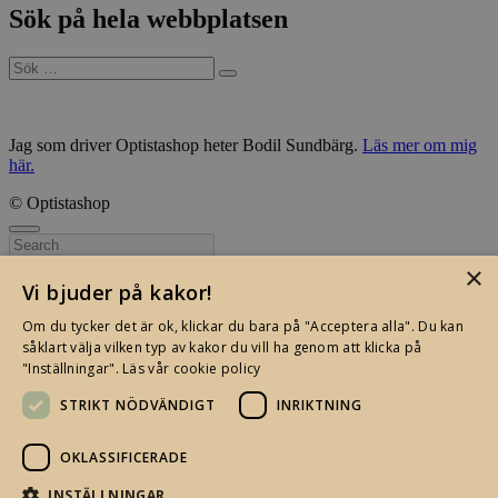
Sök på hela webbplatsen
Sök
efter:
Jag som driver Optistashop heter Bodil Sundbärg.
Läs mer om mig
här.
© Optistashop
Stäng
Search
Rensa alla filter
×
Vi bjuder på kakor!
På rea
On Sale
Om du tycker det är ok, klickar du bara på "Acceptera alla". Du kan
Skotyp
såklart välja vilken typ av kakor du vill ha genom att klicka på
Varumärke
"Inställningar".
Läs vår cookie policy
Material
Årstid
STRIKT NÖDVÄNDIGT
INRIKTNING
Färg
Price
Min
Max
—
kr
OKLASSIFICERADE
–
399
399
INSTÄLLNINGAR