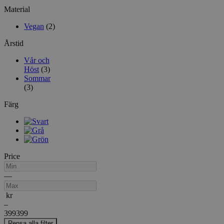
Material
Vegan
(2)
Årstid
Vår och
Höst
(3)
Sommar
(3)
Färg
Price
Min
Max
—
kr
–
399
399
Rensa alla filter