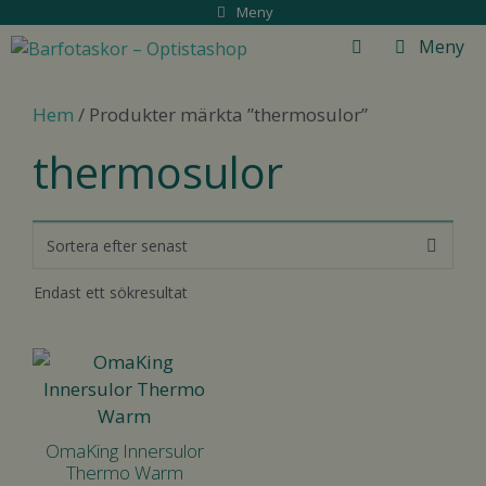
Hoppa
Meny
till
Meny
innehåll
Hem
/ Produkter märkta ”thermosulor”
thermosulor
Endast ett sökresultat
Den
här
produkten
har
OmaKing Innersulor
flera
Thermo Warm