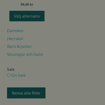
varianter.
99,00
kr
De
olika
Välj alternativ
alternativen
kan
Damskor
väljas
på
Herrskor
produktsidan
Barn & Junior
Strumpor och Sulor
Sale
On Sale
Rensa alla filter