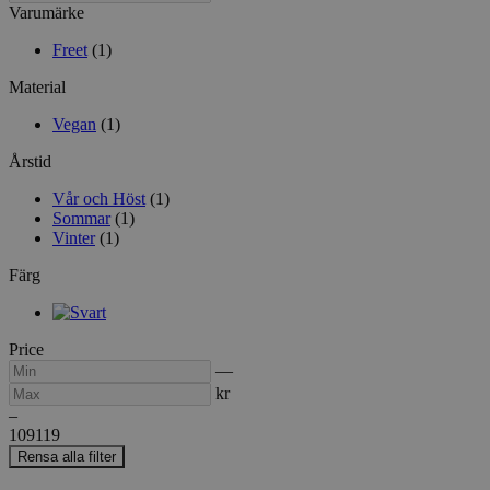
i
produktsidan
Varumärke
alla
fält
Freet
(1)
Material
Vegan
(1)
Årstid
Vår och Höst
(1)
Sommar
(1)
Vinter
(1)
Färg
Price
Min
Max
—
kr
–
109
119
Rensa alla filter