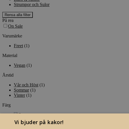
Strumpor och Sulor
Rensa alla filter
På rea
On Sale
Varumärke
Freet
(1)
Material
Vegan
(1)
Årstid
Vår och Höst
(1)
Sommar
(1)
Vinter
(1)
Färg
Vi bjuder på kakor!
Price