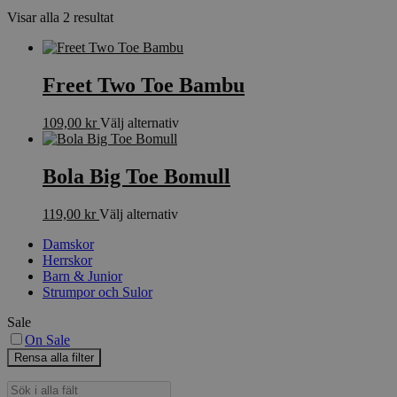
Sortera
Visar alla 2 resultat
efter
senaste
Freet Two Toe Bambu
Den
109,00
kr
Välj alternativ
här
produkten
har
Bola Big Toe Bomull
flera
varianter.
Den
119,00
kr
Välj alternativ
De
här
olika
Damskor
produkten
alternativen
Herrskor
har
kan
Barn & Junior
flera
väljas
Strumpor och Sulor
varianter.
på
De
produktsidan
Sale
olika
On Sale
alternativen
kan
Rensa alla filter
väljas
Sök
på