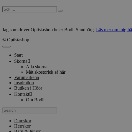
Sök
efter:
Jag som driver Optistashop heter Bodil Sundbärg.
Läs mer om mig hä
© Optistashop
Stäng
Start
Skorna
Alla skorna
Mät skostorlek så här
Varumärkena
Inspiration
Butiken i Höör
Kontakt
Om Bodil
Search
Damskor
Herrskor
Barn & Junior