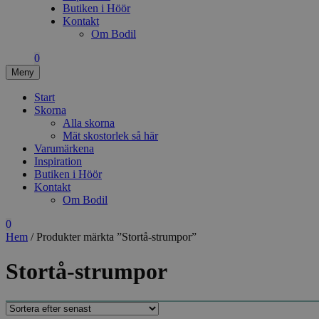
Butiken i Höör
Kontakt
Om Bodil
0
Meny
Start
Skorna
Alla skorna
Mät skostorlek så här
Varumärkena
Inspiration
Butiken i Höör
Kontakt
Om Bodil
0
Hem
/ Produkter märkta ”Stortå-strumpor”
Stortå-strumpor