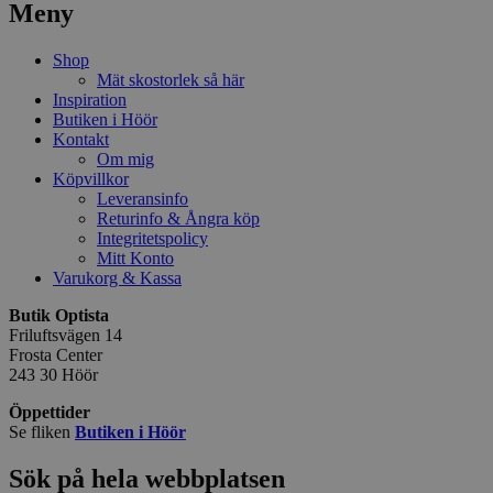
Meny
Shop
Mät skostorlek så här
Inspiration
Butiken i Höör
Kontakt
Om mig
Köpvillkor
Leveransinfo
Returinfo & Ångra köp
Integritetspolicy
Mitt Konto
Varukorg & Kassa
Butik Optista
Friluftsvägen 14
Frosta Center
243 30 Höör
Öppettider
Se fliken
Butiken i Höör
Sök på hela webbplatsen