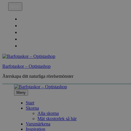
Hoppa
Meny
till
innehåll
Köpvillkor
Leveransinfo
Returinfo & Ångra köp
Integritetspolicy
Mitt Konto
Barfotaskor – Optistashop
Återskapa ditt naturliga rörelsemönster
Meny
Start
Skorna
Alla skorna
Mät skostorlek så här
Varumärkena
Inspiration